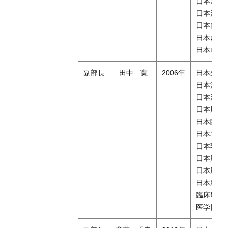
日本がん
日本消化
日本内視
日本内視
日本ロボット
副部長
田中 寛
2006年
日本外科
日本消化
日本消化
日本肝臓
日本臨床
日本乳癌
日本乳が
日本胆道
日本胆道
日本腹部
臨床研修
医学博士