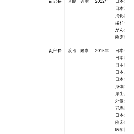
副部長
斉藤 秀幸
2012年
日本外科
日本消化
消化器が
緩和ケア
がんのリ
臨床研修
副部長
渡邊 隆嘉
2015年
日本外科
日本消化
日本消化
日本がん
日本食道
身体障害
厚生労働
外傷外科手
群馬局地D
日本外科学会T
臨床研修
医学博士