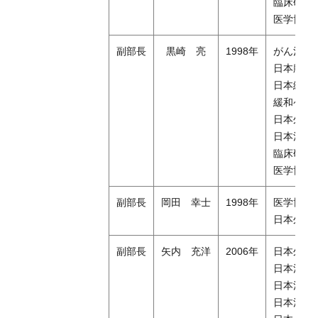
臨床研修
医学博士
副部長
黒崎 亮
1998年
がん治療
日本腹部
日本緩和
緩和ケア
日本外科
日本消化
臨床研修
医学博士
副部長
岡田 幸士
1998年
医学博士
日本外科
副部長
矢内 充洋
2006年
日本外科
日本消化
日本消化
日本消化