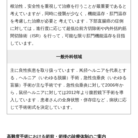
根治性，安全性を重視して治療を行うことが最重要であると
考えていますが，同時に侵襲が少なく，機能温存・肛門温存
を考慮した治療が必要と 考えています．下部直腸癌の症例
に対しては，進行度に応じて超低位前方切除術や内外括約筋
間切除術（ISR）を行って，可能な限り肛門機能温存を目指
しています。
一般外科領域
主に良性疾患を取り扱っています．鼡径ヘルニアを代表とす
る，ヘルニア（いわゆる脱腸）手術，急性虫垂炎（いわゆる
盲腸）手術が主な手術です．急性虫垂炎に対して2006年か
ら，鼠径ヘルニアに対しては2012年より腹腔鏡下手術を導
入しています．患者さんの全身状態・併存症など，病状に応
じて手術術式を決定しています。
高難度手術における術前・術後の診療体制のご案内