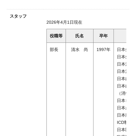
スタッフ
2026年4月1日現在
役職等
氏名
卒年
部長
清水 尚
1997年
日本外科
日本外科
日本消化
日本消化
日本内視
日本内視
（消化器
日本ロボット
日本がん
日本腹部
ICD制度
日本医師