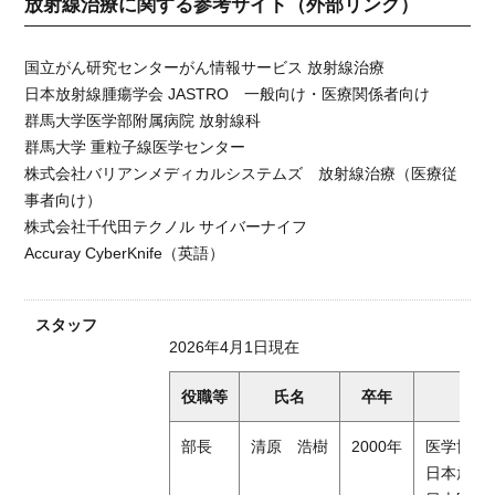
放射線治療に関する参考サイト（外部リンク）
国立がん研究センターがん情報サービス 放射線治療
日本放射線腫瘍学会 JASTRO 一般向け・医療関係者向け
群馬大学医学部附属病院 放射線科
群馬大学 重粒子線医学センター
株式会社バリアンメディカルシステムズ 放射線治療（医療従
事者向け）
株式会社千代田テクノル サイバーナイフ
Accuray CyberKnife（英語）
スタッフ
2026年4月1日現在
役職等
氏名
卒年
部長
清原 浩樹
2000年
医学博士
日本放射