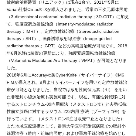
放射線治療装置（リニアック）は現在1台で、2011年5月に
Varian社製Clinac® iXが導入されました。通常の三次元原体照射
（3-dimensional conformal radiation therapy；3D-CRT）に加え
て、強度変調放射線治療（Intensity-modulated radiation
therapy；IMRT）、定位放射線治療（Stereotactic radiation
therapy：SRT）、画像誘導放射線治療（Image-guided
radiation therapy；IGRT）などの高精度治療が可能です。2018
年6月以降は装置の更新により、強度変調回転放射線治療
（Volumetric Modulated Arc Therapy；VMAT）が可能となりま
した。
2018年6月にAccuray社製CyberKnife（サイバーナイフ）®M6
FIMが導入され、9月よりサイバーナイフを用いた定位放射線治
療が可能となりました。当院では放射性同位元素（RI） を用い
た非密封小線源治療も実施可能です。現在、有痛性骨転移に対
するストロンチウム-89内用療法（メタストロン®）と去勢抵抗
性前立腺癌に対するラジウム-223内用 療法（ゾーフィゴ®）を
行っています。（メタストロン®注は販売中止となりました）
また地域医療連携として、群馬大学医学部附属病院での密封小
線源治療（腔内・組織内照射）および重粒子線治療を始めとし