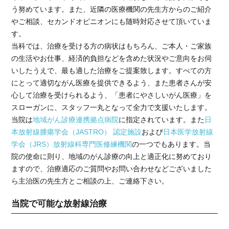
う努めています。また、近隣の医療機関の先生方からのご紹介
やご相談、セカンドオピニオンにも随時対応させて頂いていま
す。
当科では、治療を受ける方の病状はもちろん、ご本人・ご家族
の生活やお仕事、経済的負担などを含めた状況やご意向をお伺
いしたうえで、最も適した治療をご提案致します。すべての方
にとって適切ながん医療を提供できるよう、また患者さんが安
心して治療を受けられるよう、「患者にやさしいがん医療」を
スローガンに、スタッフ一丸となって全力で支援いたします。
当院は
地域がん診療連携拠点病院
に指定されています。また
日
本放射線腫瘍学会（JASTRO） 認定施設
および
日本医学放射線
学会（JRS）放射線科専門医修練機関
の一つでもあります。当
院の使命に則り、地域のがん診療の向上と適正化に努めており
ますので、治療適応のご質問やお問い合わせなどございました
ら主治医の先生方とご相談の上、ご連絡下さい。
当院で可能な放射線治療