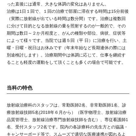
った直後には通常、大きな体調の変化はありません。
治療は1日１回で、１回の治療で部屋に滞在する時間は15分前後
（実際に放射線が出ている時間は数分間）です。治療は複数回
に分けて目的となる放射線の量を照射するのが一般的で、その
期間は数日～２か月程度と、がんの種類や部位、病状、症状等
によって様々です。当院では週５回（平 日）に治療を行い、土
曜・日曜・祝日はお休みです（年末年始など長期連休の際には
別途検討します）。治療期間中は体調に応じて、仕事を継続す
ることも軽度の運動をして頂くことも多くの場合で可能です。
当科の特色
放射線治療科のスタッフは、常勤医師2名、非常勤医師1名、診
療放射線技師5名(2018年６月から）（医学物理士、放射線治療
品質管理士、放射線治療専門放射線技師を含む）、専従看護師1
名、受付スタッフ2名です。院内の各診療科の先生方との協議・
キャンサーボード等で、スムーズで適切な医療連携が図れるよ