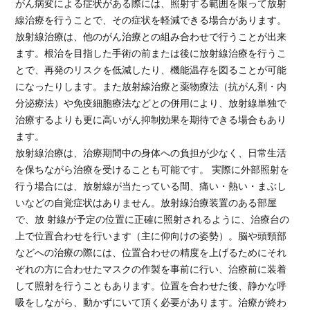
がん病変による症状がある際には、照射する範囲を限って放射
線治療を行うことで、その症状を軽減できる場合があります。
放射線治療は、他のがん治療との組み合わせで行うことが出来
ます。根治を目指した手術の前または後に放射線治療を行うこ
とで、再発のリスクを低減したり、機能温存を図ることが可能
になったりします。また放射線治療と薬物療法（抗がん剤・内
分泌療法）や免疫細胞療法などとの併用により、放射線単独で
治療するよりも更に高いがん抑制効果を期待できる場合もあり
ます。
放射線治療は、治療期間中の身体への負担が少なく、日常生活
を保ちながら治療を受けることも可能です。 実際に外部照射を
行う場合には、放射線が当たっている間、痛い・熱い・まぶし
いなどの自覚症状はありません。放射線治療装置のある部屋
で、放 射線が予定の位置に正確に照射されるように、治療台の
上で位置合わせを行います（主に仰向けの姿勢）。脳や頭頸部
などへの治療の際には、位置合わせの精度を上げるためにそれ
ぞれの方に合わせたマスクの作製を事前に行い、治療前に装着
して照射を行うこともあります。位置を合わせた後、静かな呼
吸をしながら、動かずにいて頂く必要があります。治療が終わ