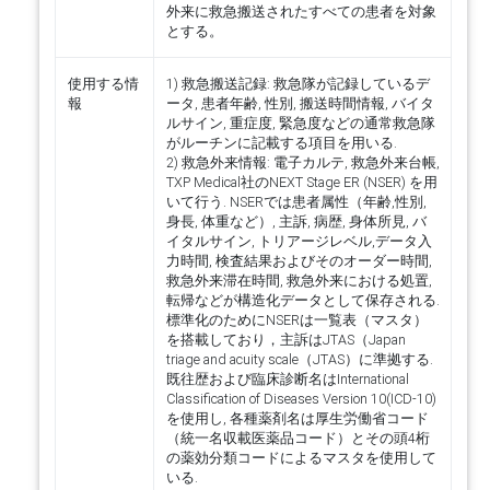
外来に救急搬送されたすべての患者を対象
とする。
使用する情
1) 救急搬送記録: 救急隊が記録しているデ
報
ータ, 患者年齢, 性別, 搬送時間情報, バイタ
ルサイン, 重症度, 緊急度などの通常救急隊
がルーチンに記載する項目を用いる.
2) 救急外来情報: 電子カルテ, 救急外来台帳,
TXP Medical社のNEXT Stage ER (NSER) を用
いて行う. NSERでは患者属性（年齢,性別,
身長, 体重など）, 主訴, 病歴, 身体所見, バ
イタルサイン, トリアージレベル,データ入
力時間, 検査結果およびそのオーダー時間,
救急外来滞在時間, 救急外来における処置,
転帰などが構造化データとして保存される.
標準化のためにNSERは一覧表（マスタ）
を搭載しており，主訴はJTAS（Japan
triage and acuity scale（JTAS）に準拠する.
既往歴および臨床診断名はInternational
Classification of Diseases Version 10(ICD-10)
を使用し, 各種薬剤名は厚生労働省コード
（統一名収載医薬品コード）とその頭4桁
の薬効分類コードによるマスタを使用して
いる.