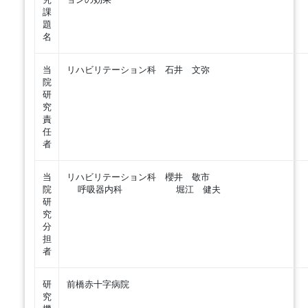
課
題
名
当
リハビリテーション科 石井 文弥
院
研
究
責
任
者
当
リハビリテーション科 櫻井 敬市
院
呼吸器内科 堀江 健夫
研
究
分
担
者
研
前橋赤十字病院
究