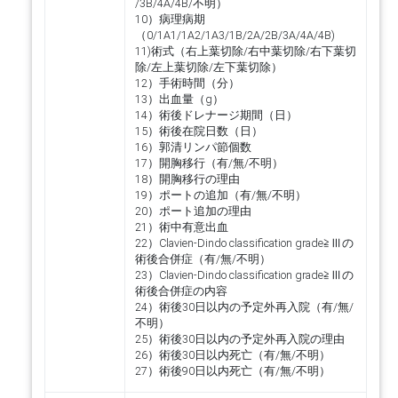
/3B/4A/4B/不明）
10）病理病期
（0/1A1/1A2/1A3/1B/2A/2B/3A/4A/4B)
11)術式（右上葉切除/右中葉切除/右下葉切
除/左上葉切除/左下葉切除）
12）手術時間（分）
13）出血量（g）
14）術後ドレナージ期間（日）
15）術後在院日数（日）
16）郭清リンパ節個数
17）開胸移行（有/無/不明）
18）開胸移行の理由
19）ポートの追加（有/無/不明）
20）ポート追加の理由
21）術中有意出血
22）Clavien-Dindo classification grade≧Ⅲの
術後合併症（有/無/不明）
23）Clavien-Dindo classification grade≧Ⅲの
術後合併症の内容
24）術後30日以内の予定外再入院（有/無/
不明）
25）術後30日以内の予定外再入院の理由
26）術後30日以内死亡（有/無/不明）
27）術後90日以内死亡（有/無/不明）