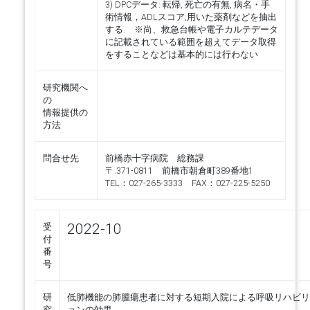
3) DPCデータ: 転帰, 死亡の有無, 病名・手
術情報，ADLスコア,用いた薬剤などを抽出
する. ※尚、救急台帳や電子カルテデータ
に記載されている範囲を超えてデータ取得
をすることなどは基本的には行わない
研究機関へ
の
情報提供の
方法
問合せ先
前橋赤十字病院 総務課
〒.371-0811 前橋市朝倉町389番地1
TEL：027-265-3333 FAX：027-225-5250
2022-10
受
付
番
号
研
低肺機能の肺腫瘍患者に対する短期入院による呼吸リハビリ
究
ョンの効果