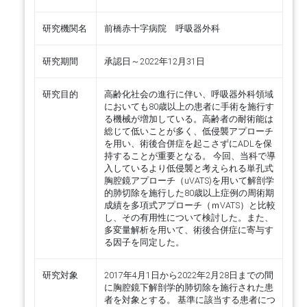
研究機関名
前橋赤十字病院 呼吸器外科
研究期間
承認日～2022年12月31日
研究目的
高齢化社会の進行に伴い、呼吸器外科領域
においても80歳以上の患者に手術を施行す
る機械が増加している。高齢者の耐術能は
総じて低いことが多く、低侵襲アプローチ
を用い、術後合併症を起こさずにADLを保
持することが重要となる。 今回、当科で導
入しているより低侵襲と考えられる単孔式
胸腔鏡アプローチ（uVATS)を用いて解剖学
的肺切除を施行した80歳以上症例の周術期
成績を多項式アプローチ（ｍVATS）と比較
し、その有用性について検討した。また、
多変量解析を用いて、術後合併症に寄与す
る因子を同定した。
研究対象
2017年4月1日から2022年2月28日までの間
に胸腔鏡下解剖学的肺切除を施行された患
者を対象とする。 基準に該当する患者につ