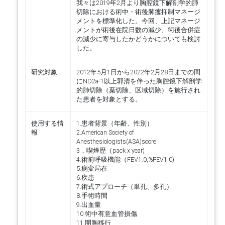
我々は2019年2月より胸腔鏡下解剖学的肺
切除における術中・術後肺瘻抑制マネージ
メントを標準化した。今回、上記マネージ
メントが術後在院日数の減少、術後合併症
の減少に寄与したかどうかについても検討
した。
研究対象
2012年5月1日から2022年2月28日までの間
にND2a-1以上郭清を伴った胸腔鏡下解剖学
的肺切除（葉切除、区域切除）を施行され
た患者を対象とする。
使用する情
1.患者背景（年齢、性別）
報
2.American Society of
Anesthesiologists(ASA)score
3．喫煙歴（pack x year)
4.術前呼吸機能（FEV1.0,%FEV1.0)
5.病変局在
6.疾患
7.術式アプローチ（単孔、多孔）
8.手術時間
9.出血量
10.術中有意血管損傷
11.開胸移行