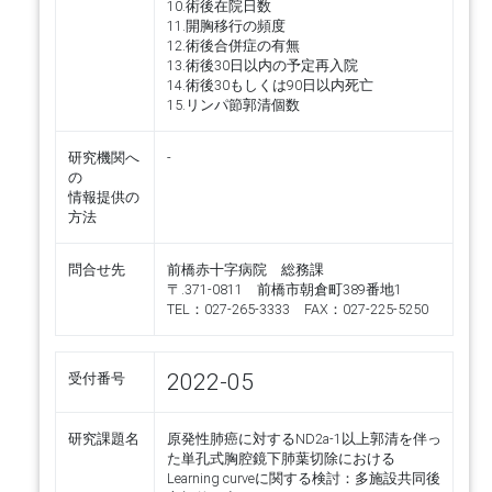
10.術後在院日数
11.開胸移行の頻度
12.術後合併症の有無
13.術後30日以内の予定再入院
14.術後30もしくは90日以内死亡
15.リンパ節郭清個数
研究機関へ
-
の
情報提供の
方法
問合せ先
前橋赤十字病院 総務課
〒.371-0811 前橋市朝倉町389番地1
TEL：027-265-3333 FAX：027-225-5250
2022-05
受付番号
研究課題名
原発性肺癌に対するND2a-1以上郭清を伴っ
た単孔式胸腔鏡下肺葉切除における
Learning curveに関する検討：多施設共同後