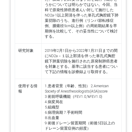
うかについては明らかではない。今回、当
科で原発性肺癌患者んい対して施行した
ND2a-1以上郭清を伴った単孔式胸腔鏡下肺
葉切除のうち、進行例（リンパ節転移症
例、腫瘍径5cm以上例）の周術期結果を早
期例を比較して、その妥当性について検討
する。
研究対象
2019年2月1日から2022年1月31日までの間
にND2a－１以上郭清を伴った単孔式胸腔
鏡下肺葉切除を施行された原発制肺癌患者
を対象とする。基準に該当する患者につい
て下記の情報を診療録より取得する。
使用する情
1.患者背景（年齢、性別） 2.American
報
Society of Anesthesiologists(ASA)score
3.術前呼吸機能（FEV1.0,%FEV1.0)
4.病変局在
5.組織型
6.病理病期
7.手術時間
8.出血量
9.術後ドレーン留置期間（術後5日以上の
ドレーン留置症例の頻度）