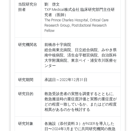
当院研究分
劉 啓文
担者
TXP Medical株式会社 臨床研究部門主任研
究者 （医師）
The Prince Charles Hospital, Critical Care
Research Group, Postdoctoral Research
Fellow
研究機関名
前橋赤十字病院
総合南東北病院、日立総合病院、みやき県
南中核病院、済生会宇都宮病院、自治医科
大学附属病院、東京ベイ・浦安市川医療セ
ンター
研究期間
承認日～2022年12月31日
研究目的
救急受診患者の実態を調査するとともに,
救急搬送時の重症度評価と実際の重症度が
どの程度一致しているか、またはどの程度
相異があるのかを検討する.
研究対象
各施設（添付資料３）がNSERを導入した
日〜2024年3月までに共同研究機関の救急