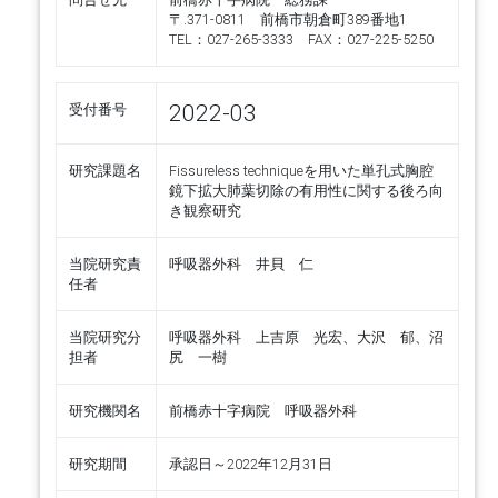
〒.371-0811 前橋市朝倉町389番地1
TEL：027-265-3333 FAX：027-225-5250
2022-03
受付番号
研究課題名
Fissureless techniqueを用いた単孔式胸腔
鏡下拡大肺葉切除の有用性に関する後ろ向
き観察研究
当院研究責
呼吸器外科 井貝 仁
任者
当院研究分
呼吸器外科 上吉原 光宏、大沢 郁、沼
担者
尻 一樹
研究機関名
前橋赤十字病院 呼吸器外科
研究期間
承認日～2022年12月31日