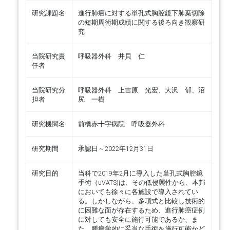
研究課題名
進行肺癌に対する単孔式胸腔鏡下肺葉切除
の短期周術期成績に関する後ろ向き観察研
究
当院研究責
呼吸器外科 井貝 仁
任者
当院研究分
呼吸器外科 上吉原 光宏、大沢 郁、沼
担者
尻 一樹
研究機関名
前橋赤十字病院 呼吸器外科
研究期間
承認日～2022年12月31日
研究目的
当科で2019年2月に導入した単孔式胸腔鏡
手術（uVATS)は、その低侵襲性から、本邦
においても徐々に各施設で導入されてい
る。しかしながら、多項式と比較し技術的
に困難な面が存在するため、進行肺癌症例
に対しても安全に施行可能であるか、ま
た、腫瘍学的に妥当な手術を施行可能かど