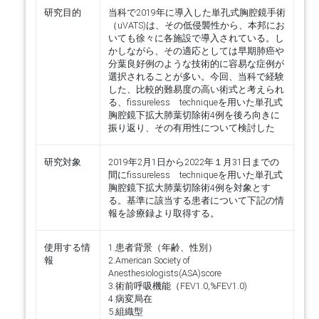
研究目的
当科で2019年に導入した単孔式胸腔鏡手術
（uVATS)は、その低侵襲性から、本邦にお
いても徐々に各施設で導入されている。し
かしながら、その適応としては早期肺癌や
分葉良好例のような技術的に容易な症例が
選択されることが多い。今回、当科で経験
した、比較的難易度の高い術式と考えられ
る、fissureless techniqueを用いた単孔式
胸腔鏡下拡大肺葉切除術4例を後ろ向きに
振り返り、その有用性について検討した
研究対象
2019年2月1日から2022年１月31日までの
間にfissureless techniqueを用いた単孔式
胸腔鏡下拡大肺葉切除術4例を対象とす
る。基準に該当する患者について下記の情
報を診療録より取得する。
使用する情
1.患者背景（年齢、性別）
報
2.American Society of
Anesthesiologists(ASA)score
3.術前呼吸機能（FEV1.0,%FEV1.0)
4.病変局在
5.組織型