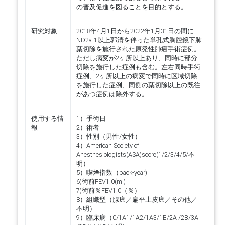
の普及促進を図ることを目的とする。
研究対象
2018年4月1日から2022年1月31日の間に
ND2a-1以上郭清を伴った単孔式胸腔鏡下肺
葉切除を施行された原発性肺癌手術症例。
ただし病変が2ヶ所以上あり、同時に部分
切除を施行した症例も含む。左右同時手術
症例、2ヶ所以上の病変で同時に区域切除
を施行した症例、同側の葉切除以上の既往
があつ症例は除外する。
使用する情
1）手術日
報
2）術者
3）性別（男性/女性）
4）American Society of
Anesthesiologists(ASA)score(1/2/3/4/5/不
明）
5）喫煙指数（pack-year)
6)術前FEV1.0(ml)
7)術前％FEV1.0（％）
8）組織型（腺癌／扁平上皮癌／その他／
不明）
9）臨床病（0/1A1/1A2/1A3/1B/2A /2B/3A