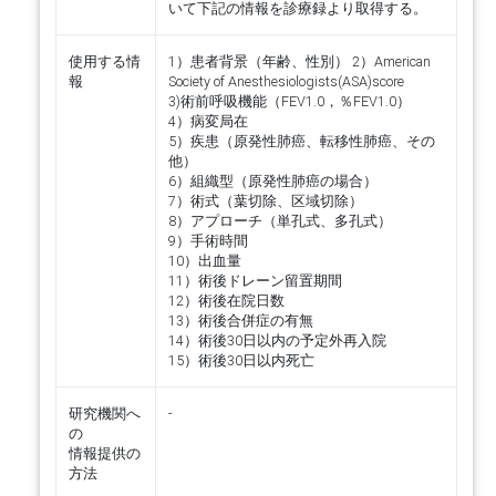
いて下記の情報を診療録より取得する。
使用する情
1）患者背景（年齢、性別） 2）American
報
Society of Anesthesiologists(ASA)score
3)術前呼吸機能（FEV1.0，％FEV1.0）
4）病変局在
5）疾患（原発性肺癌、転移性肺癌、その
他）
6）組織型（原発性肺癌の場合）
7）術式（葉切除、区域切除）
8）アプローチ（単孔式、多孔式）
9）手術時間
10）出血量
11）術後ドレーン留置期間
12）術後在院日数
13）術後合併症の有無
14）術後30日以内の予定外再入院
15）術後30日以内死亡
研究機関へ
-
の
情報提供の
方法