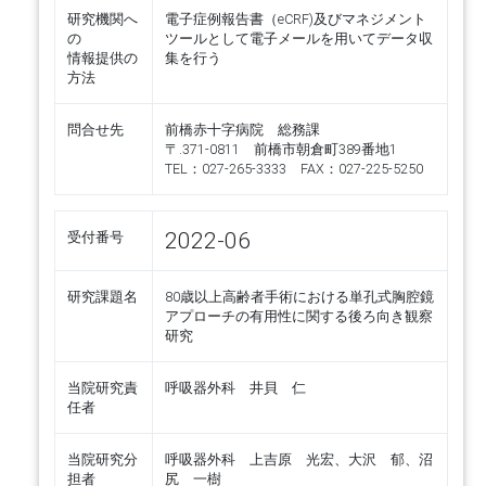
研究機関へ
電子症例報告書（eCRF)及びマネジメント
の
ツールとして電子メールを用いてデータ収
情報提供の
集を行う
方法
問合せ先
前橋赤十字病院 総務課
〒.371-0811 前橋市朝倉町389番地1
TEL：027-265-3333 FAX：027-225-5250
2022-06
受付番号
研究課題名
80歳以上高齢者手術における単孔式胸腔鏡
アプローチの有用性に関する後ろ向き観察
研究
当院研究責
呼吸器外科 井貝 仁
任者
当院研究分
呼吸器外科 上吉原 光宏、大沢 郁、沼
担者
尻 一樹