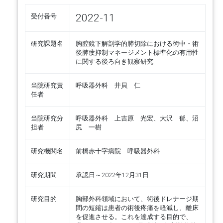
2022-11
受付番号
研究課題名
胸腔鏡下解剖学的肺切除における術中・術
後肺瘻抑制マネージメント標準化の有用性
に関する後ろ向き観察研究
当院研究責
呼吸器外科 井貝 仁
任者
当院研究分
呼吸器外科 上吉原 光宏、大沢 郁、沼
担者
尻 一樹
研究機関名
前橋赤十字病院 呼吸器外科
研究期間
承認日～2022年12月31日
研究目的
胸部外科領域において、術後ドレナージ期
間の短縮は患者の術後疼痛を軽減し、離床
を促進させる。これを達成する目的で、