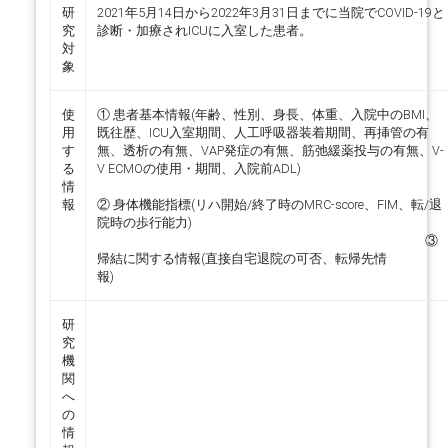
研
2021年5月14日から2022年3月31日までに当院でCOVID-19と
究
診断・加療されICUに入室した患者。
対
象
使
① 患者基本情報(年齢、性別、身長、体重、入院中のBMI、
用
既往歴、ICU入室期間、人工呼吸器装着期間、再挿管の有
す
無、透析の有無、VAP発症の有無、筋弛緩薬投与の有無、V-
る
V ECMOの使用・期間、入院前ADL)
情
報
② 身体機能指標(リハ開始/終了時のMRC-score、FIM、転/退
院時の歩行能力)
③
帰結に関する情報(直接自宅退院の可否、転帰先情
報)
研
究
機
関
へ
の
情