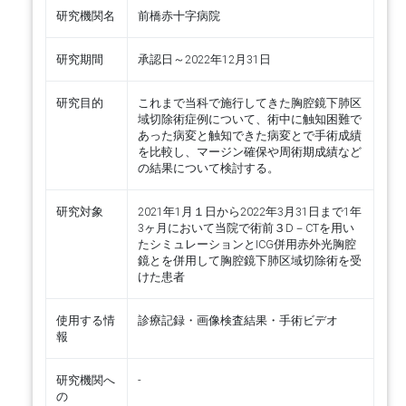
研究機関名
前橋赤十字病院
研究期間
承認日～2022年12月31日
研究目的
これまで当科で施行してきた胸腔鏡下肺区
域切除術症例について、術中に触知困難で
あった病変と触知できた病変とで手術成績
を比較し、マージン確保や周術期成績など
の結果について検討する。
研究対象
2021年1月１日から2022年3月31日まで1年
3ヶ月において当院で術前３D－CTを用い
たシミュレーションとICG併用赤外光胸腔
鏡とを併用して胸腔鏡下肺区域切除術を受
けた患者
使用する情
診療記録・画像検査結果・手術ビデオ
報
研究機関へ
-
の