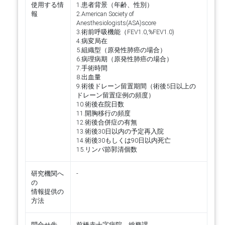
使用する情
1.患者背景（年齢、性別）
報
2.American Society of
Anesthesiologists(ASA)score
3.術前呼吸機能（FEV1.0,%FEV1.0)
4.病変局在
5.組織型（原発性肺癌の場合）
6.病理病期（原発性肺癌の場合）
7.手術時間
8.出血量
9.術後ドレーン留置期間（術後5日以上の
ドレーン留置症例の頻度）
10.術後在院日数
11.開胸移行の頻度
12.術後合併症の有無
13.術後30日以内の予定再入院
14.術後30もしくは90日以内死亡
15.リンパ節郭清個数
研究機関へ
-
の
情報提供の
方法
問合せ先
前橋赤十字病院 総務課