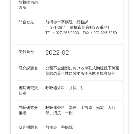
情報提供の
方法
問合せ先
前橋赤十字病院 総務課
〒.371-0811 前橋市朝倉町389番地1
TEL：027-265-3333 FAX：027-225-5250
2022-02
受付番号
研究課題名
分葉不全症例における単孔式胸腔鏡下肺葉
切除の妥当性に関する後ろ向き観察研究
当院研究責
呼吸器外科 井貝 仁
任者
当院研究分
呼吸器外科 部長 上吉原 光宏、大沢
担者
郁、沼尻 一樹
研究機関名
前橋赤十字病院