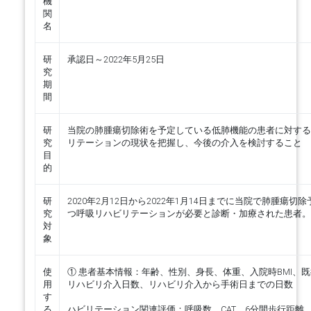
機
関
名
研
承認日～2022年5月25日
究
期
間
研
当院の肺腫瘍切除術を予定している低肺機能の患者に対する
究
リテーションの現状を把握し、今後の介入を検討すること
目
的
研
2020年2月12日から2022年1月14日までに当院で肺腫瘍切
究
つ呼吸リハビリテーションが必要と診断・加療された患者。
対
象
使
① 患者基本情報：年齢、性別、身長、体重、入院時BMI、
用
リハビリ介入日数、リハビリ介入から手術日までの日数
す
② 
る
ハビリテーション関連評価：呼吸数、CAT、6分間歩行距離