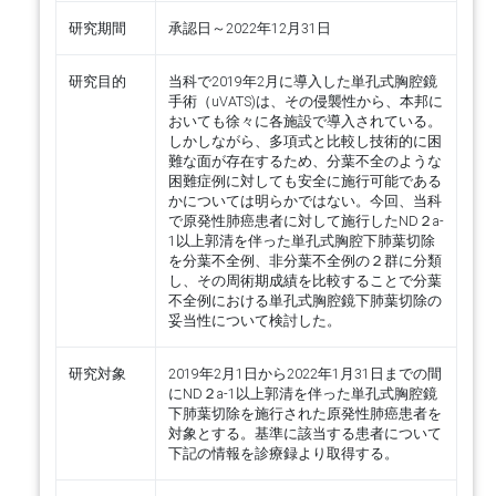
研究期間
承認日～2022年12月31日
研究目的
当科で2019年2月に導入した単孔式胸腔鏡
手術（uVATS)は、その侵襲性から、本邦に
おいても徐々に各施設で導入されている。
しかしながら、多項式と比較し技術的に困
難な面が存在するため、分葉不全のような
困難症例に対しても安全に施行可能である
かについては明らかではない。今回、当科
で原発性肺癌患者に対して施行したND２a-
1以上郭清を伴った単孔式胸腔下肺葉切除
を分葉不全例、非分葉不全例の２群に分類
し、その周術期成績を比較することで分葉
不全例における単孔式胸腔鏡下肺葉切除の
妥当性について検討した。
研究対象
2019年2月1日から2022年1月31日までの間
にND２a-1以上郭清を伴った単孔式胸腔鏡
下肺葉切除を施行された原発性肺癌患者を
対象とする。基準に該当する患者について
下記の情報を診療録より取得する。