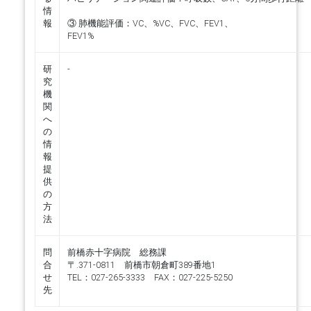
情
報
③ 肺機能評価：VC、%VC、FVC、FEV1、
FEV1%
研
-
究
機
関
へ
の
情
報
提
供
の
方
法
問
前橋赤十字病院 総務課
合
〒.371-0811 前橋市朝倉町389番地1
せ
TEL：027-265-3333 FAX：027-225-5250
先