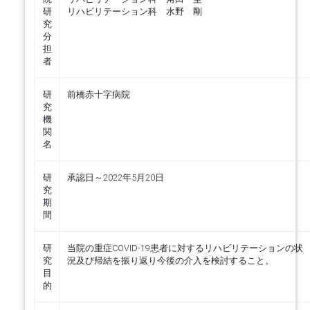
研
リハビリテーション科 水野 剛
究
分
担
者
研
前橋赤十字病院
究
機
関
名
研
承認日～2022年5月20日
究
期
間
研
当院の重症COVID-19患者に対するリハビリテーションの状
究
況及び帰結を振り返り今後の介入を検討すること。
目
的