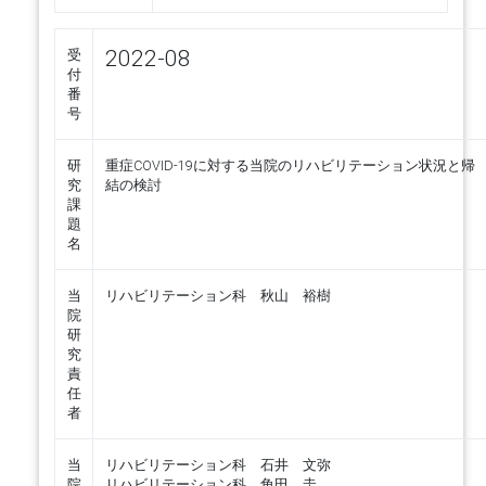
2022-08
受
付
番
号
研
重症COVID-19に対する当院のリハビリテーション状況と帰
究
結の検討
課
題
名
当
リハビリテーション科 秋山 裕樹
院
研
究
責
任
者
当
リハビリテーション科 石井 文弥
院
リハビリテーション科 角田 圭