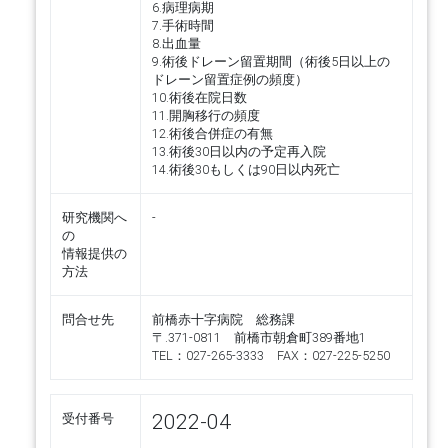
6.病理病期
7.手術時間
8.出血量
9.術後ドレーン留置期間（術後5日以上の
ドレーン留置症例の頻度）
10.術後在院日数
11.開胸移行の頻度
12.術後合併症の有無
13.術後30日以内の予定再入院
14.術後30もしくは90日以内死亡
研究機関へ
-
の
情報提供の
方法
問合せ先
前橋赤十字病院 総務課
〒.371-0811 前橋市朝倉町389番地1
TEL：027-265-3333 FAX：027-225-5250
2022-04
受付番号