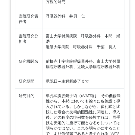
方視的研究
当院研究責
呼吸器外科 井貝 仁
任者
当院研究分
富山大学付属病院 呼吸器外科 本間 崇
担者
浩
近畿大学病院 呼吸器外科 千葉 眞人
研究機関名
前橋赤十字病院呼吸器外科、富山大学付属
病院呼吸器外科、近畿大学病院呼吸器外科
研究期間
承認日～主解析終了まで
研究目的
単孔式胸腔鏡手術（uVATS)は、その低侵襲
性から、本邦においても徐々に各施設で導
入されている。しかしながら、多孔式と比
較した場合の技術的困難性に関連し、導入
後、どの程度の症例数を経験すれば、同手
技を安定的に施行可能となるかについては
明らかではない。これを明らかにすること
で、より低侵襲であると考えられるuVATS